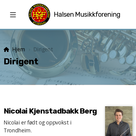
Halsen Musikkforening
Dirigent
Hjem
Dirigent
Dirigent
Styret
Nicolai Kjenstadbakk Berg
Talentpris
Nicolai er født og oppvokst i
Trondheim.
Ildsjelpris